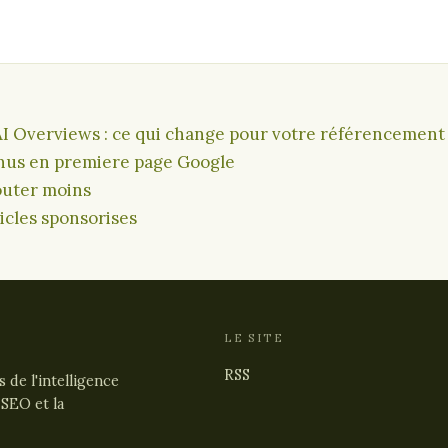
 AI Overviews : ce qui change pour votre référencement
nus en premiere page Google
douter moins
icles sponsorises
LE SITE
RSS
de l'intelligence
e SEO et la